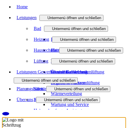
Home
Leistungen
Untermenü öffnen und schließen
Bad
Untermenü öffnen und schließen
Heizung
Badmodernisierung
Untermenü öffnen und schließen
Haustechnik
Barrierefreies Bad
Heizungsmodernisierung
Untermenü öffnen und schließen
Lüftung
Förderung Bad
Heizen mit Gas
Wasser / Trinkwasser
Untermenü öffnen und schließen
Leistungen Gewerbekunden
Öl- und Gasheizung
Service Haustechnik
Dezentrale Wohnraumlüftung
Untermenü öffnen und schließen
Regenerativ heizen
Zentrale Wohnraumlüftung
Planungshilfen
Sanitäranlagen
Untermenü öffnen und schließen
Wärmeverteilung
Über uns
Heizsysteme
3D-Badplaner
Untermenü öffnen und schließen
Wartung und Service
Heizungsanfrage-Assistent
Unternehmen
Förderung Heizung
Virtueller Showroom
Team