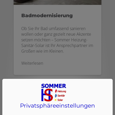
Badmodernisierung
Ob Sie Ihr Bad umfassend sanieren
wollen oder ganz gezielt neue Akzente
setzen möchten – Sommer Heizung-
Sanitär-Solar ist Ihr Ansprechpartner im
Großen wie im Kleinen.
Weiterlesen
Privatsphäre­einstellungen