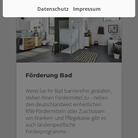
Datenschutz
Impressum
Förderung Bad
Wenn Sie Ihr Bad barrierefrei gestalten,
stehen Ihnen Fördermittel zu – neben
den deutschlandweit einheitlichen
KfW-Fördermitteln oder Zuschüssen
von Kranken- und Pflegekasse gibt es
auch länderspezifische
Förderprogramme.