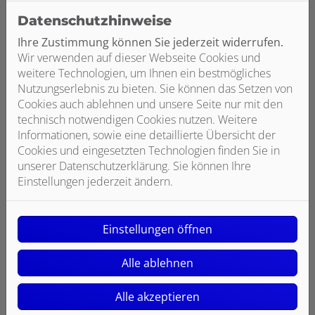
Datenschutzhinweise
Ihre Zustimmung können Sie jederzeit widerrufen.
Wir verwenden auf dieser Webseite Cookies und
weitere Technologien, um Ihnen ein bestmögliches
Barrierefreies Bad
Nutzungserlebnis zu bieten. Sie können das Setzen von
Cookies auch ablehnen und unsere Seite nur mit den
Sie wollen möglichst lange
technisch notwendigen Cookies nutzen. Weitere
selbstständig und ohne die Hilfe
Informationen, sowie eine detaillierte Übersicht der
anderer in den eigenen Wohnräumen
Cookies und eingesetzten Technologien finden Sie in
leben? Einen ganz wichtigen Beitrag
unserer Datenschutzerklärung. Sie können Ihre
dazu liefert ein barrierefreies Bad. Es
Einstellungen jederzeit ändern.
verbindet zeitloses Design mit einem
hohen Maß an Komfort und bietet
ergonomische Zusatzfunktionen.
Einstellungen öffnen
Weiterlesen
Alle ablehnen
Alle akzeptieren